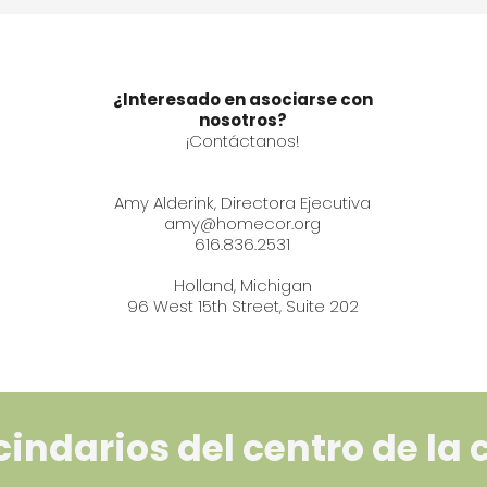
¿Interesado en asociarse con
nosotros?
¡Contáctanos!
Amy Alderink, Directora Ejecutiva
amy@homecor.org
616.836.2531
Holland, Michigan
96 West 15th Street, Suite 202
indarios del centro de la